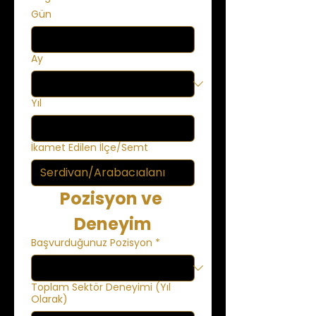
Gün
Ay
Yıl
İkamet Edilen İlçe/Semt
Pozisyon ve 
Deneyim
Başvurduğunuz Pozisyon
*
Toplam Sektör Deneyimi (Yıl
Olarak)