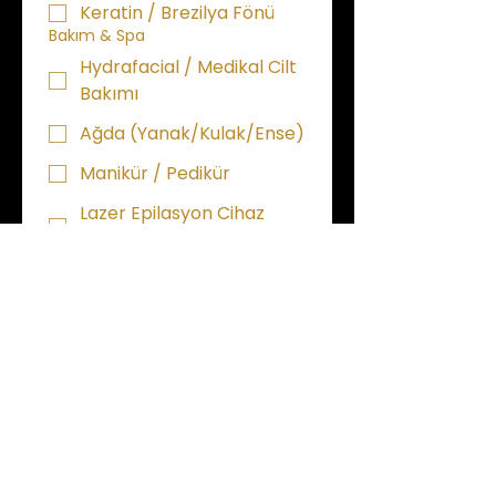
Keratin / Brezilya Fönü
Bakım & Spa
Hydrafacial / Medikal Cilt
Bakımı
Ağda (Yanak/Kulak/Ense)
Manikür / Pedikür
Lazer Epilasyon Cihaz
Kullanımı
'Görsel' 'Belge' 
Yükleme
Yapılan Örnek İş Görüntüleri
Dosya Yükle
Ustalık Belgesi, Sertifika
Dosya Yükle